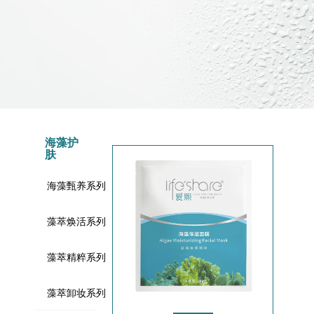
海藻护
肤
海藻甄养系列
藻萃焕活系列
藻萃精粹系列
藻萃卸妆系列