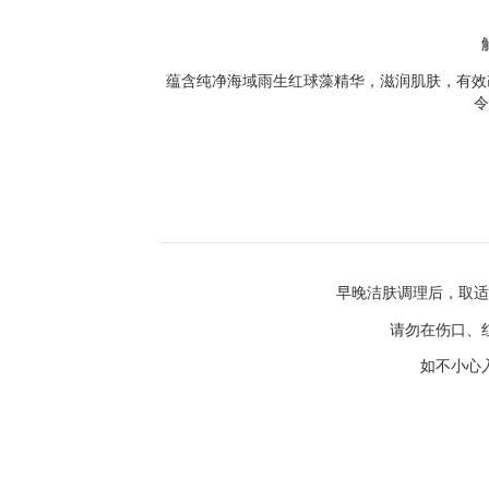
蕴含纯净海域雨生红球藻精华，滋润肌肤，有效
令
早晚洁肤调理后，取适
请勿在伤口、
如不小心