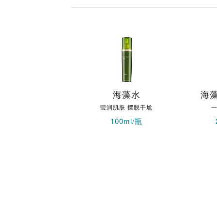
海藻水
海
莹润肌肤 摆脱干尬
一
100ml/瓶